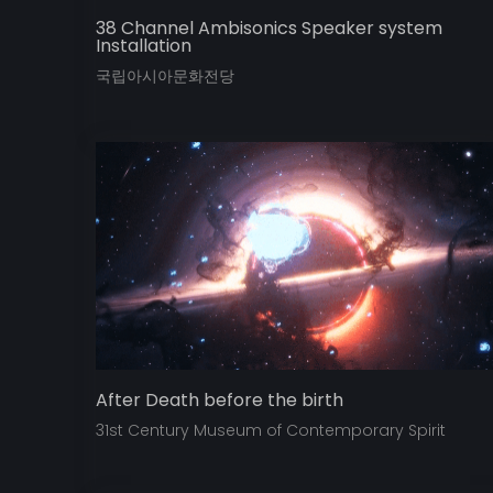
38 Channel Ambisonics Speaker system
Installation
국립아시아문화전당
After Death before the birth
31st Century Museum of Contemporary Spirit