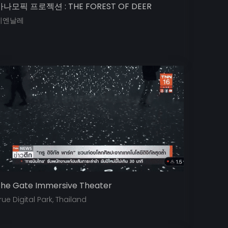
아나모픽 프로젝션 : THE FOREST OF DEER
비엔날레
he Gate Immersive Theater
rue Digital Park, Thailand