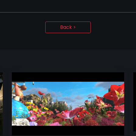
Back >