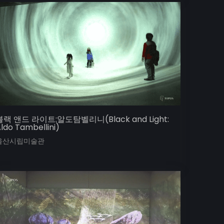
블랙 앤드 라이트:알도탐벨리니(Black and Light:
ldo Tambellini)
울산시립미술관