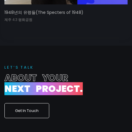
1948년의 유령들(The Specters of 1948)
제주 4.3 평화공원
L
E
T
’
S
T
A
L
K
A
B
O
U
T
Y
O
U
R
N
E
X
T
P
R
O
J
E
C
T
.
Get In Touch