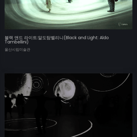
블랙 앤드 라이트:알도탐벨리니(Black and Light: Aldo
Tambellini)
울산시립미술관