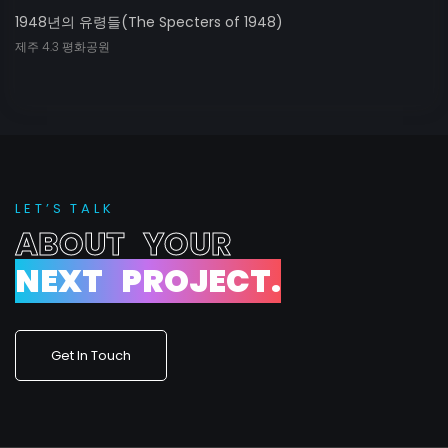
1948년의 유령들(The Specters of 1948)
제주 4.3 평화공원
L
E
T
’
S
T
A
L
K
A
B
O
U
T
Y
O
U
R
N
E
X
T
P
R
O
J
E
C
T
.
Get In Touch