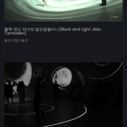
블랙 앤드 라이트:알도탐벨리니(Black and Light: Aldo
Tambellini)
울산시립미술관