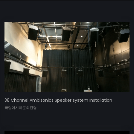
38 Channel Ambisonics Speaker system Installation
국립아시아문화전당